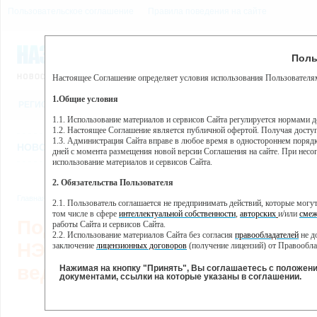
Пользовательское соглашение
Правила поведения на сайте
6 августа, четверг, 9:26
Предупр
Поль
Погода:
0°C, ночью 0°C
Настоящее Соглашение определяет условия использования Пользователям
Этот сайт использует сервис веб-аналитики Яндекс Метрика, пр
(далее — Яндекс).
1.Общие условия
РЕГИСТРАЦИЯ
ВО
Сервис Яндекс Метрика использует технологию “cookie” — неб
пользовательской активности.
1.1. Использование материалов и сервисов Сайта регулируется нормами 
1.2. Настоящее Соглашение является публичной офертой. Получая досту
Собранная при помощи cookie информация не может идентифици
1.3. Администрация Сайта вправе в любое время в одностороннем порядк
использовании вами данного сайта, собранная при помощи cooki
НОВОСТИ
СТАТЬИ
ОБЪЯВЛЕНИЯ
ВЕБКАМЕРЫ
ЕЩ
Яндекс будет обрабатывать эту информацию в интересах владель
дней с момента размещения новой версии Соглашения на сайте. При несог
активности на сайте. Яндекс обрабатывает эту информацию в п
использование материалов и сервисов Сайта.
Вы можете отказаться от использования cookies, выбрав соотв
2. Обязательства Пользователя
https://yandex.ru/support/metrika/general/opt-out.html Однако эт
Главная
//
Новости
//
Новости
,
Общество
2.1. Пользователь соглашается не предпринимать действий, которые мог
Нажимая на кнопку "Принять", Вы соглашаетесь на обработк
том числе в сфере
интеллектуальной собственности
,
авторских
и/или
смеж
Подиум возможностей: студе
работы Сайта и сервисов Сайта.
2.2. Использование материалов Сайта без согласия
правообладателей
не д
НЭСТ примерили вакансии
заключение
лицензионных договоров
(получение лицензий) от Правообла
2.3. При
цитировании
материалов Сайта, включая охраняемые авторские пр
ведущих предприятий края
2.4. Комментарии и иные записи Пользователя на Сайте не должны вступ
Нажимая на кнопку "Принять", Вы соглашаетесь с положен
морали и нравственности.
документами, ссылки на которые указаны в соглашении.
2.5. Пользователь предупрежден о том, что Администрация Сайта не несе
04.06.2
содержаться на сайте.
2.6. Пользователь согласен с тем, что Администрация Сайта не несет от