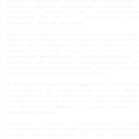
и кадровые партнёры тесно сотрудничают, благодаря чему 
получают несколько квалификаций, совершенствуют 
перенимают реальный опыт высококвалифициро
наставников. Всё для того, чтобы вырастить специа
отвечающих запросам предприятий.
Директор Назаровского энергостроительного техникума 
Волхонская отмечает, что они делают всё для того, чтоб
пришли на то предприятие, которое в перспективе ст
рабочим местом:
«Мы хотим, чтобы для наших сту
условия были максимальными – оплачиваемая практика, 
наставник. Для этого мы
используем различные мех
Карьерный подиум один из таковых, который, действи
стыкует запрос бизнеса и запрос молодежи».
В этом году 102 студента уже определились с местом про
своей практики, что свидетельствует о высокой эффект
мероприятия и его значимости для будущего трудоуст
молодых специалистов. Часть из них отправится за пределы
где работодатель обеспечит студентов жильем н
прохождения практики.
Благодаря тесному взаимодействию Назаро
энергостроительного техникума с ведущими работодателям
и края 96,4% выпускников 2025 года трудоустрои