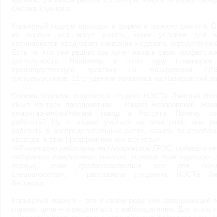
Оксана Трушкина.
Карьерный подиум проходит в формате прямого диалога. 
из первых уст могут узнать, какие условия для 
специалистов предлагает компания и сделать определённы
Есть те, кто уже решил, где хочет начать свою професси
деятельность. Например, в этом году планируют
производственную практику на Назаровской Г
третьекурсников, 12 студентов заявились на Назаровский ра
Своими планами поделился студент НЭСТа Дмитрий Вол
«Был на трех предприятиях – Разрез Назаровский, Наза
ремонтно-механический завод и Россети. Почему х
работать? Ну я пошел учиться на электрика, мне ин
работать в распределительных сетях, лазить по столбам
провода, в этих предприятиях это все есть».
«Я планирую работать на Назаровской ГРЭС, подавала р
лаборанта химического анализа, условия там хорошие- э
первых, там предоставляется все для начи
специалистов»,
- рассказала студентка НЭСТа Ана
Антонова.
Карьерный подиум – это в своём роде уже завершающий э
главная цель – определиться с работодателем. Для этого 