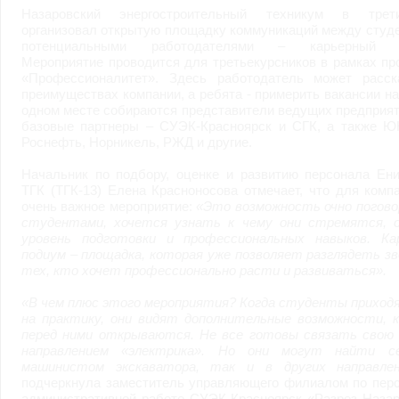
возможными или возникшими потерями или убытками, связанными с лю
Назаровский энергостроительный техникум в тре
услугами, доступными на или полученными через внешние сайты или ресу
организовал открытую площадку коммуникаций между студ
информацию или ссылки на внешние ресурсы.
2.7. Пользователь принимает положение о том, что все материалы и серви
потенциальными работодателями – карьерный п
Администрация Сайта не несет какой-либо ответственности и не имеет как
Мероприятие проводится для третьекурсников в рамках п
«Профессионалитет». Здесь работодатель может расск
3. Прочие условия
преимуществах компании, а ребята - примерить вакансии на
3.1. Все возможные споры, вытекающие из настоящего Соглашения или с
одном месте собираются представители ведущих предприят
Федерации.
3.2. Ничто в Соглашении не может пониматься как установление между 
базовые партнеры – СУЭК-Красноярск и СГК, а также 
совместной деятельности, отношений личного найма, либо каких-то ины
Роснефть, Норникель, РЖД и другие.
3.3. Признание судом какого-либо положения Соглашения недействитель
Соглашения.
Начальник по подбору, оценке и развитию персонала Ени
3.4. Бездействие со стороны Администрации Сайта в случае нарушения 
ТГК (ТГК-13) Елена Красноносова отмечает, что для комп
позднее соответствующие действия в защиту своих интересов и
защиту ав
очень важное мероприятие:
«Это возмо
жность очно погов
студентами, хочется узнать к чему они стремятся, 
Политика конфиденциальности и соглашение об обработке пер
уровень подготовки и профессиональных навыков. Ка
подиум – площадка, которая уже позволяет разглядеть зв
тех, кто хочет профессионально расти и развиваться».
«В чем плюс этого мероприятия?
Когда студенты приходя
на практику, они видят дополнительные возможности, 
перед ними открываются. Не все готовы связать свою 
направлением «электрика». Но они могут найти с
машинистом экскаватора, так и в других направлен
подчеркнула заместитель управляющего филиалом по перс
административной работе СУЭК-Красноярск «Разрез Назар