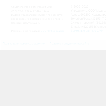
© 2006–2026
Свидетельство о регистрации СМИ
Учредитель: ООО "Медиа
Эл № ФС77-54913 от 26.07.2013
Адрес: 662200, Красноярск
Выдано Федеральной службой по надзору в
Телефон/Факс: (39155) 7-2
сфере связи, информационных технологий и
Служба новостей: (39155)
массовых коммуникаций.
E-mail: nv2221564@yande
Выходные данные СМИ
Размещено на площадке
ООО "Сибмедиафон"
Пользовательское соглашение
Правила поведения на сайте