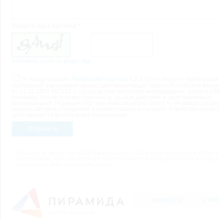
Введите код с картинки
*
:
обновить, если не виден код
Я предупреждён
Правилами портала
п.2.1 (13) о запрете публикации
сообщений или комментариев, противоречащих Закону Российской Феде
от 27.12.1991 №2124-1 «О средствах массовой информации». Закон о СМ
понимаю, что несу ответственность за свои действия и свои публичные
высказывания. Редакция портала www.nazarovo-online.ru не всегда разде
мнение авторов сообщений и комментариев и не несёт ответственность 
достоверность фактов в них изложенных.
Отправить
Редакция оставляет за собой право удалять с сайта или редактировать любые 
комментарии, если они являются злоупотреблением свободой массовой инфор
нарушением иных требований закона.
НОВОСТИ
СТАТ