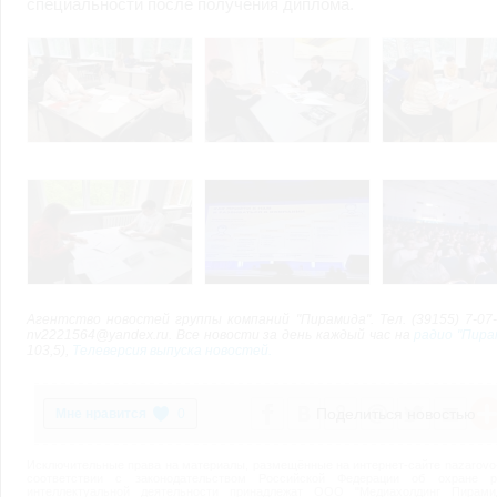
специальности после получения диплома.
Агентство новостей группы компаний "Пирамида". Тел. (39155) 7-07-2
nv2221564@yandex.ru. Все новости за день каждый час на
радио "Пира
103,5),
Телеверсия выпуска новостей.
Поделиться новостью
0
Исключительные права на материалы, размещённые на интернет-сайте nazarovo-o
соответствии с законодательством Российской Федерации об охране ре
интеллектуальной деятельности принадлежат ООО "Медиахолдинг Пирами