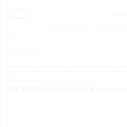
подлежат использованию другими лицами в какой бы то ни было форме без п
разрешения правообладателя. Приобретение прав на размещение(цити
novosti@sibmf.ru
Коммен
Просмотры:
646
Поля отмеченные знаком
*
обязательны для запо
Имя
*
:
Электронная почта:
Внимание!
Адрес электронной почты дает возможность связаться с Вами
случае необходимости и будет доступен для просмотра всем пользоват
нашего ресурса.
Ваш комментарий
*
: