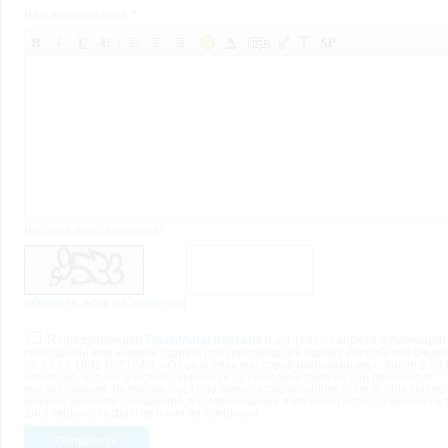
Ваш комментарий
*
:
Введите код с картинки
*
:
обновить, если не виден код
Я предупреждён
Правилами портала
п.2.1 (13) о запрете публикации
сообщений или комментариев, противоречащих Закону Российской Феде
от 27.12.1991 №2124-1 «О средствах массовой информации». Закон о СМ
понимаю, что несу ответственность за свои действия и свои публичные
высказывания. Редакция портала www.nazarovo-online.ru не всегда разде
мнение авторов сообщений и комментариев и не несёт ответственность 
достоверность фактов в них изложенных.
Отправить