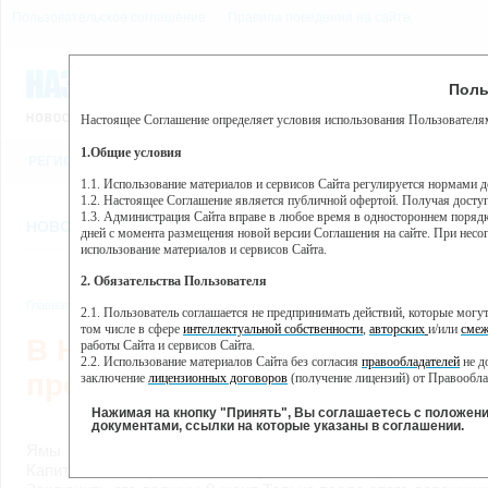
Пользовательское соглашение
Правила поведения на сайте
8 августа, суббота, 17:42
Предупр
Поль
Погода:
0°C, ночью 0°C
Настоящее Соглашение определяет условия использования Пользователям
Этот сайт использует сервис веб-аналитики Яндекс Метрика, пр
(далее — Яндекс).
1.Общие условия
РЕГИСТРАЦИЯ
ВО
Сервис Яндекс Метрика использует технологию “cookie” — неб
пользовательской активности.
1.1. Использование материалов и сервисов Сайта регулируется нормами 
1.2. Настоящее Соглашение является публичной офертой. Получая досту
Собранная при помощи cookie информация не может идентифици
1.3. Администрация Сайта вправе в любое время в одностороннем порядк
использовании вами данного сайта, собранная при помощи cooki
НОВОСТИ
СТАТЬИ
ОБЪЯВЛЕНИЯ
ВЕБКАМЕРЫ
ЕЩ
Яндекс будет обрабатывать эту информацию в интересах владель
дней с момента размещения новой версии Соглашения на сайте. При несог
активности на сайте. Яндекс обрабатывает эту информацию в п
использование материалов и сервисов Сайта.
Вы можете отказаться от использования cookies, выбрав соотв
2. Обязательства Пользователя
https://yandex.ru/support/metrika/general/opt-out.html Однако эт
Главная
//
Новости
//
Новости
,
Общество
2.1. Пользователь соглашается не предпринимать действий, которые мог
Нажимая на кнопку "Принять", Вы соглашаетесь на обработк
том числе в сфере
интеллектуальной собственности
,
авторских
и/или
смеж
В Назаровском округе
работы Сайта и сервисов Сайта.
2.2. Использование материалов Сайта без согласия
правообладателей
не д
продолжаются дорожные раб
заключение
лицензионных договоров
(получение лицензий) от Правообла
2.3. При
цитировании
материалов Сайта, включая охраняемые авторские пр
2.4. Комментарии и иные записи Пользователя на Сайте не должны вступ
Нажимая на кнопку "Принять", Вы соглашаетесь с положен
03.06.2
морали и нравственности.
документами, ссылки на которые указаны в соглашении.
2.5. Пользователь предупрежден о том, что Администрация Сайта не несе
Ямы на улице 30 лет ВЛКСМ засыпают инертными матер
содержаться на сайте.
Капитальный ремонт начнут после подписания кон
2.6. Пользователь согласен с тем, что Администрация Сайта не несет от