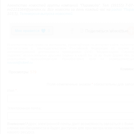
Агентство новостей группы компаний "Пирамида". Тел. (39155) 7-07-2
nv2221564@yandex.ru. Все новости за день каждый час на
радио "Пира
103,5),
Телеверсия выпуска новостей.
Поделиться новостью
0
Исключительные права на материалы, размещённые на интернет-сайте nazarovo-o
соответствии с законодательством Российской Федерации об охране ре
интеллектуальной деятельности принадлежат ООО "Медиахолдинг Пирами
подлежат использованию другими лицами в какой бы то ни было форме без п
разрешения правообладателя. Приобретение прав на размещение(цити
novosti@sibmf.ru
Коммен
Просмотры:
579
Поля отмеченные знаком
*
обязательны для запо
Имя
*
:
Электронная почта:
Внимание!
Адрес электронной почты дает возможность связаться с Вами
случае необходимости и будет доступен для просмотра всем пользоват
нашего ресурса.