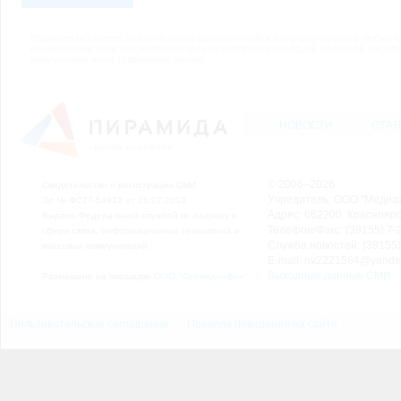
Редакция оставляет за собой право удалять с сайта или редактировать любые 
комментарии, если они являются злоупотреблением свободой массовой инфор
нарушением иных требований закона.
НОВОСТИ
СТАТ
© 2006–2026
Свидетельство о регистрации СМИ
Учредитель: ООО "Медиа
Эл № ФС77-54913 от 26.07.2013
Адрес: 662200, Красноярск
Выдано Федеральной службой по надзору в
Телефон/Факс: (39155) 7-2
сфере связи, информационных технологий и
Служба новостей: (39155)
массовых коммуникаций.
E-mail: nv2221564@yande
Выходные данные СМИ
Размещено на площадке
ООО "Сибмедиафон"
Пользовательское соглашение
Правила поведения на сайте