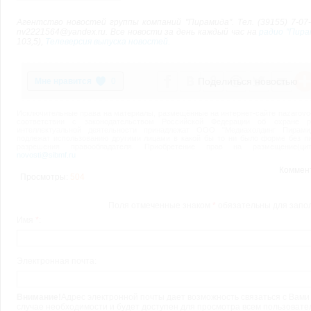
Агентство новостей группы компаний "Пирамида". Тел. (39155) 7-07-2
nv2221564@yandex.ru. Все новости за день каждый час на
радио "Пира
103,5),
Телеверсия выпуска новостей.
Поделиться новостью
0
Исключительные права на материалы, размещённые на интернет-сайте nazarovo-o
соответствии с законодательством Российской Федерации об охране ре
интеллектуальной деятельности принадлежат ООО "Медиахолдинг Пирами
подлежат использованию другими лицами в какой бы то ни было форме без п
разрешения правообладателя. Приобретение прав на размещение(цити
novosti@sibmf.ru
Коммен
Просмотры:
504
Поля отмеченные знаком
*
обязательны для запо
Имя
*
:
Электронная почта:
Внимание!
Адрес электронной почты дает возможность связаться с Вами
случае необходимости и будет доступен для просмотра всем пользоват