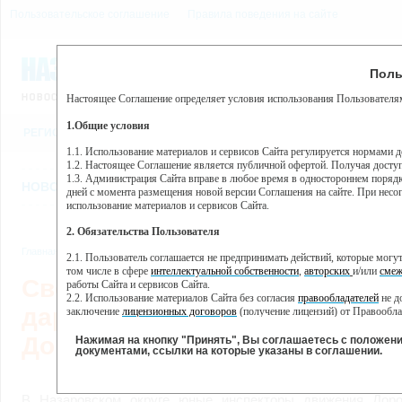
Пользовательское соглашение
Правила поведения на сайте
7 августа, пятница, 12:39
Предупр
Поль
Погода:
0°C, ночью 0°C
Настоящее Соглашение определяет условия использования Пользователям
Этот сайт использует сервис веб-аналитики Яндекс Метрика, пр
(далее — Яндекс).
1.Общие условия
РЕГИСТРАЦИЯ
ВО
Сервис Яндекс Метрика использует технологию “cookie” — неб
пользовательской активности.
1.1. Использование материалов и сервисов Сайта регулируется нормами 
1.2. Настоящее Соглашение является публичной офертой. Получая досту
Собранная при помощи cookie информация не может идентифици
1.3. Администрация Сайта вправе в любое время в одностороннем порядк
использовании вами данного сайта, собранная при помощи cooki
НОВОСТИ
СТАТЬИ
ОБЪЯВЛЕНИЯ
ВЕБКАМЕРЫ
ЕЩ
Яндекс будет обрабатывать эту информацию в интересах владель
дней с момента размещения новой версии Соглашения на сайте. При несог
активности на сайте. Яндекс обрабатывает эту информацию в п
использование материалов и сервисов Сайта.
Вы можете отказаться от использования cookies, выбрав соотв
2. Обязательства Пользователя
https://yandex.ru/support/metrika/general/opt-out.html Однако эт
Главная
//
Новости
//
Новости
,
Общество
2.1. Пользователь соглашается не предпринимать действий, которые мог
Нажимая на кнопку "Принять", Вы соглашаетесь на обработк
том числе в сфере
интеллектуальной собственности
,
авторских
и/или
смеж
Световозвращающие одуван
работы Сайта и сервисов Сайта.
2.2. Использование материалов Сайта без согласия
правообладателей
не д
дарили пешеходам ученики
заключение
лицензионных договоров
(получение лицензий) от Правообла
2.3. При
цитировании
материалов Сайта, включая охраняемые авторские пр
Дороховской школы
2.4. Комментарии и иные записи Пользователя на Сайте не должны вступ
Нажимая на кнопку "Принять", Вы соглашаетесь с положен
морали и нравственности.
документами, ссылки на которые указаны в соглашении.
2.5. Пользователь предупрежден о том, что Администрация Сайта не несе
13.05.2
содержаться на сайте.
2.6. Пользователь согласен с тем, что Администрация Сайта не несет от
В Назаровском округе юные инспекторы движения Доро