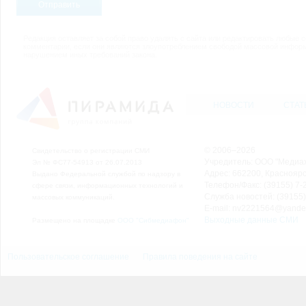
Отправить
Редакция оставляет за собой право удалять с сайта или редактировать любые 
комментарии, если они являются злоупотреблением свободой массовой инфор
нарушением иных требований закона.
НОВОСТИ
СТАТ
© 2006–2026
Свидетельство о регистрации СМИ
Учредитель: ООО "Медиа
Эл № ФС77-54913 от 26.07.2013
Адрес: 662200, Красноярск
Выдано Федеральной службой по надзору в
Телефон/Факс: (39155) 7-2
сфере связи, информационных технологий и
Служба новостей: (39155)
массовых коммуникаций.
E-mail: nv2221564@yande
Выходные данные СМИ
Размещено на площадке
ООО "Сибмедиафон"
Пользовательское соглашение
Правила поведения на сайте