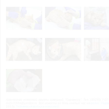
Агентство новостей группы компаний "Пирамида". Тел. (39155) 7-07-2
nv2221564@yandex.ru. Все новости за день каждый час на
радио "Пира
103,5),
Телеверсия выпуска новостей.