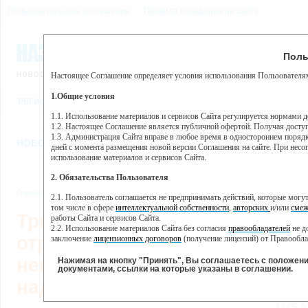
Пользовательское соглашение
Правила поведения на сайте
9 августа, воскресенье, 1
Предупр
Поль
Погода:
0°C, ночью 0°C
Настоящее Соглашение определяет условия использования Пользователям
Этот сайт использует сервис веб-аналитики Яндекс Метрика, пр
(далее — Яндекс).
1.Общие условия
РЕГИСТРАЦИЯ
ВО
Сервис Яндекс Метрика использует технологию “cookie” — неб
пользовательской активности.
1.1. Использование материалов и сервисов Сайта регулируется нормами 
1.2. Настоящее Соглашение является публичной офертой. Получая досту
Собранная при помощи cookie информация не может идентифици
1.3. Администрация Сайта вправе в любое время в одностороннем порядк
использовании вами данного сайта, собранная при помощи cooki
НОВОСТИ
СТАТЬИ
ОБЪЯВЛЕНИЯ
ВЕБКАМЕРЫ
ЕЩ
Яндекс будет обрабатывать эту информацию в интересах владель
дней с момента размещения новой версии Соглашения на сайте. При несог
активности на сайте. Яндекс обрабатывает эту информацию в п
использование материалов и сервисов Сайта.
Вы можете отказаться от использования cookies, выбрав соотв
2. Обязательства Пользователя
https://yandex.ru/support/metrika/general/opt-out.html Однако эт
Главная
//
Новости
//
Новости
,
Главное
,
Общество
2.1. Пользователь соглашается не предпринимать действий, которые мог
Нажимая на кнопку "Принять", Вы соглашаетесь на обработк
том числе в сфере
интеллектуальной собственности
,
авторских
и/или
смеж
Три пулевых ранения,
работы Сайта и сервисов Сайта.
2.2. Использование материалов Сайта без согласия
правообладателей
не д
отрезанное ухо и ушибы:
заключение
лицензионных договоров
(получение лицензий) от Правообла
2.3. При
цитировании
материалов Сайта, включая охраняемые авторские пр
неизвестные жестоко издева
2.4. Комментарии и иные записи Пользователя на Сайте не должны вступ
Нажимая на кнопку "Принять", Вы соглашаетесь с положен
морали и нравственности.
документами, ссылки на которые указаны в соглашении.
2.5. Пользователь предупрежден о том, что Администрация Сайта не несе
над котом в городе Назарово
содержаться на сайте.
2.6. Пользователь согласен с тем, что Администрация Сайта не несет от
13.05.2