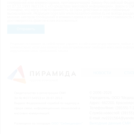
сообщений или комментариев, противоречащих Закону Российской Феде
от 27.12.1991 №2124-1 «О средствах массовой информации». Закон о СМ
понимаю, что несу ответственность за свои действия и свои публичные
высказывания. Редакция портала www.nazarovo-online.ru не всегда разде
мнение авторов сообщений и комментариев и не несёт ответственность 
достоверность фактов в них изложенных.
Отправить
Редакция оставляет за собой право удалять с сайта или редактировать любые 
комментарии, если они являются злоупотреблением свободой массовой инфор
нарушением иных требований закона.
НОВОСТИ
СТАТ
© 2006–2026
Свидетельство о регистрации СМИ
Учредитель: ООО "Медиа
Эл № ФС77-54913 от 26.07.2013
Адрес: 662200, Красноярск
Выдано Федеральной службой по надзору в
Телефон/Факс: (39155) 7-2
сфере связи, информационных технологий и
Служба новостей: (39155)
массовых коммуникаций.
E-mail: nv2221564@yande
Выходные данные СМИ
Размещено на площадке
ООО "Сибмедиафон"