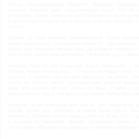
Сейчас настрадавшийся пушистик проходит недешев
лечения. Каждый день спасительницы водят его на 
ветклинику. Перед осмотром кота приходится долго успо
Бедолага боится врача, оно и понятно, и так настрадался, а
и уколы.
Прогноз со слов ветврача благоприятный. После лечени
сможет вернуться к полноценной жизни. Кот еще молодой,
зубам, ему примерно четыре года. Да и новые хозяева с
обеспечить самые лучшие условия. Спасенное чудо назвали
«
Потому что он как солнышко, такой рыженький,
- об
Татьяна, новая хозяйка кота, -
Он очень ласковый котик, я
ожидала, я поняла, что он был домашним, он знает, чт
лоток, не боится людей. На следующее утро он меня р
тем, что пришел ко мне, терся об лицо. У меня в го
укладывается, что с ним могли сотворить такое зверств
Несмотря на человеческую жестокость, кот продолжает д
людям. Лучик уже освоился в новом доме, да и Тать
полюбила. Поэтому искать новых хозяев не будет. А вот з
в полицию на живодеров напишет. Желающие помочь в 
Лучика могут обращаться в редакцию телеканала Пирамида