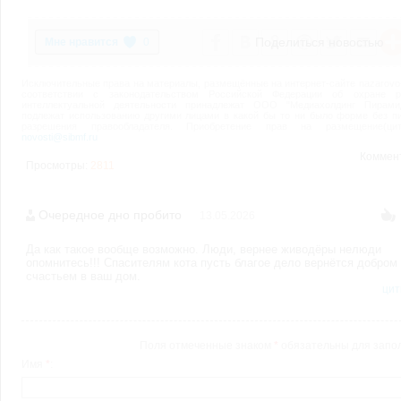
Поделиться новостью
0
Исключительные права на материалы, размещённые на интернет-сайте nazarovo-o
соответствии с законодательством Российской Федерации об охране ре
интеллектуальной деятельности принадлежат ООО "Медиахолдинг Пирами
подлежат использованию другими лицами в какой бы то ни было форме без п
разрешения правообладателя. Приобретение прав на размещение(цити
novosti@sibmf.ru
Коммен
Просмотры:
2811
Очередное дно пробито
13.05.2026
Да как такое вообще возможно. Люди, вернее живодёры нелюди
опомнитесь!!! Спасителям кота пусть благое дело вернётся добром
счастьем в ваш дом.
цит
Поля отмеченные знаком
*
обязательны для запо
Имя
*
: