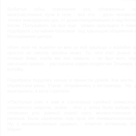
возможными или возникшими потерями или убытками, связанными с лю
услугами, доступными на или полученными через внешние сайты или ресу
Выбитые зубы, отрезанное ухо, обожженные л
информацию или ссылки на внешние ресурсы.
многочисленные пули в теле - все это - дело человече
2.7. Пользователь принимает положение о том, что все материалы и серви
точнее живодерских рук, от души поиздевавшихся над без
Администрация Сайта не несет какой-либо ответственности и не имеет как
котом. Полуживого, но все еще громко просящего о помо
3. Прочие условия
подобрала случайная прохожая под крыльцом общежития в
3.1. Все возможные споры, вытекающие из настоящего Соглашения или с
Молодёжного центра.
Федерации.
3.2. Ничто в Соглашении не может пониматься как установление между 
совместной деятельности, отношений личного найма, либо каких-то ины
«
Кот полз на животе ко мне из под крыльца и жалобно к
3.3. Признание судом какого-либо положения Соглашения недействитель
просто не смогла пройти мимо. То, что кот рыжий я
Соглашения.
только дома, когда мы его помыли – он был весь чё
3.4. Бездействие со стороны Администрации Сайта в случае нарушения 
засохшей крови
», - рассказала корреспондентам Эльмира,
позднее соответствующие действия в защиту своих интересов и
защиту ав
котейку.
Политика конфиденциальности и соглашение об обработке пер
Подобрали бедолагу ночью и принесли домой. Как могли,
обработали раны. Утром отправились к ветеринару. На р
выяснилось, в кота стреляли.
«Поступил кот к нам в состоянии средней тяжести,
осыпается шерсть, видно , что у кота было видимо д
отрезано ухо, ровный такой срез, множественные 
ранения. Были извлечены три пули от пневматического 
Ну, и многочисленные шрамы»,
- отметил ветеринар, Ал
Мирин.