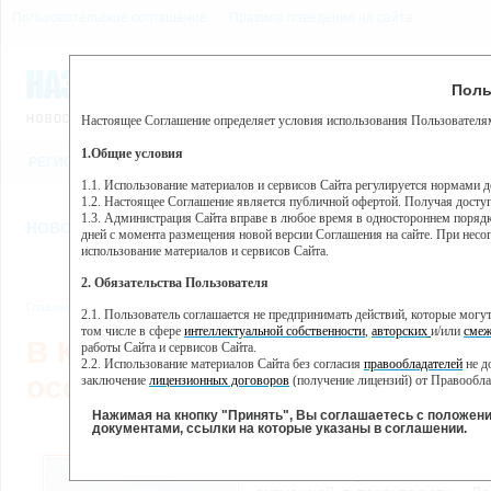
Пользовательское соглашение
Правила поведения на сайте
7 августа, пятница, 8:53
Предупр
Поль
Погода:
0°C, ночью 0°C
Настоящее Соглашение определяет условия использования Пользователям
Этот сайт использует сервис веб-аналитики Яндекс Метрика, пр
(далее — Яндекс).
1.Общие условия
РЕГИСТРАЦИЯ
ВО
Сервис Яндекс Метрика использует технологию “cookie” — неб
пользовательской активности.
1.1. Использование материалов и сервисов Сайта регулируется нормами 
1.2. Настоящее Соглашение является публичной офертой. Получая досту
Собранная при помощи cookie информация не может идентифици
1.3. Администрация Сайта вправе в любое время в одностороннем порядк
использовании вами данного сайта, собранная при помощи cooki
НОВОСТИ
СТАТЬИ
ОБЪЯВЛЕНИЯ
ВЕБКАМЕРЫ
ЕЩ
Яндекс будет обрабатывать эту информацию в интересах владель
дней с момента размещения новой версии Соглашения на сайте. При несог
активности на сайте. Яндекс обрабатывает эту информацию в п
использование материалов и сервисов Сайта.
Вы можете отказаться от использования cookies, выбрав соотв
2. Обязательства Пользователя
https://yandex.ru/support/metrika/general/opt-out.html Однако эт
Главная
//
Новости
//
Новости
,
Общество
2.1. Пользователь соглашается не предпринимать действий, которые мог
Нажимая на кнопку "Принять", Вы соглашаетесь на обработк
том числе в сфере
интеллектуальной собственности
,
авторских
и/или
смеж
В Красноярском крае вводит
работы Сайта и сервисов Сайта.
2.2. Использование материалов Сайта без согласия
правообладателей
не д
особый противопожарный р
заключение
лицензионных договоров
(получение лицензий) от Правообла
2.3. При
цитировании
материалов Сайта, включая охраняемые авторские пр
2.4. Комментарии и иные записи Пользователя на Сайте не должны вступ
Нажимая на кнопку "Принять", Вы соглашаетесь с положен
08.05.2
морали и нравственности.
документами, ссылки на которые указаны в соглашении.
2.5. Пользователь предупрежден о том, что Администрация Сайта не несе
По поручению губернатора 
содержаться на сайте.
Котюкова усилен контр
2.6. Пользователь согласен с тем, что Администрация Сайта не несет от