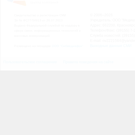
© 2006–2026
Свидетельство о регистрации СМИ
Учредитель: ООО "Медиа
Эл № ФС77-54913 от 26.07.2013
Адрес: 662200, Красноярск
Выдано Федеральной службой по надзору в
Телефон/Факс: (39155) 7-2
сфере связи, информационных технологий и
Служба новостей: (39155)
массовых коммуникаций.
E-mail: nv2221564@yande
Выходные данные СМИ
Размещено на площадке
ООО "Сибмедиафон"
Пользовательское соглашение
Правила поведения на сайте