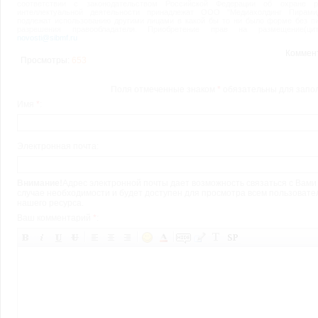
соответствии с законодательством Российской Федерации об охране ре
интеллектуальной деятельности принадлежат ООО "Медиахолдинг Пирами
подлежат использованию другими лицами в какой бы то ни было форме без п
разрешения правообладателя. Приобретение прав на размещение(цити
novosti@sibmf.ru
Коммен
Просмотры:
653
Поля отмеченные знаком
*
обязательны для запо
Имя
*
:
Электронная почта:
Внимание!
Адрес электронной почты дает возможность связаться с Вами
случае необходимости и будет доступен для просмотра всем пользоват
нашего ресурса.
Ваш комментарий
*
: