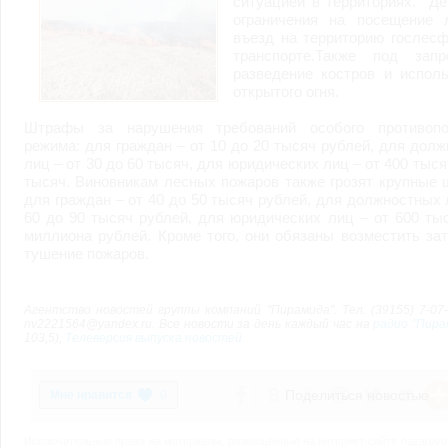
ситуацией в территориях. Д
возможными или возникшими потерями или убытками, связанными с лю
ограничения на посещение 
услугами, доступными на или полученными через внешние сайты или ресу
информацию или ссылки на внешние ресурсы.
въезд на территорию гослес
2.7. Пользователь принимает положение о том, что все материалы и серви
транспорте.Также под зап
Администрация Сайта не несет какой-либо ответственности и не имеет как
разведение костров и испол
открытого огня.
3. Прочие условия
3.1. Все возможные споры, вытекающие из настоящего Соглашения или с
Федерации.
Штрафы за нарушения требований особого противопо
3.2. Ничто в Соглашении не может пониматься как установление между 
режима: для граждан – от 10 до 20 тысяч рублей, для дол
совместной деятельности, отношений личного найма, либо каких-то ины
лиц – от 30 до 60 тысяч, для юридических лиц – от 400 тыся
3.3. Признание судом какого-либо положения Соглашения недействитель
тысяч. Виновникам лесных пожаров также грозят крупные
Соглашения.
для граждан – от 40 до 50 тысяч рублей, для должностных 
3.4. Бездействие со стороны Администрации Сайта в случае нарушения 
позднее соответствующие действия в защиту своих интересов и
защиту ав
60 до 90 тысяч рублей, для юридических лиц – от 600 ты
миллиона рублей. Кроме того, они обязаны возместить за
тушение пожаров.
Политика конфиденциальности и соглашение об обработке пер
Агентство новостей группы компаний "Пирамида". Тел. (39155) 7-07-2
nv2221564@yandex.ru. Все новости за день каждый час на
радио "Пира
103,5),
Телеверсия выпуска новостей.
Поделиться новостью
0
Исключительные права на материалы, размещённые на интернет-сайте nazarovo-o