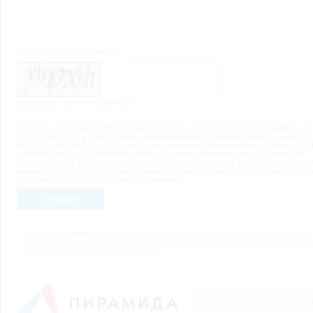
Введите код с картинки
*
:
обновить, если не виден код
Я предупреждён
Правилами портала
п.2.1 (13) о запрете публикации
сообщений или комментариев, противоречащих Закону Российской Феде
от 27.12.1991 №2124-1 «О средствах массовой информации». Закон о СМ
понимаю, что несу ответственность за свои действия и свои публичные
высказывания. Редакция портала www.nazarovo-online.ru не всегда разде
мнение авторов сообщений и комментариев и не несёт ответственность 
достоверность фактов в них изложенных.
Отправить
Редакция оставляет за собой право удалять с сайта или редактировать любые 
комментарии, если они являются злоупотреблением свободой массовой инфор
нарушением иных требований закона.
НОВОСТИ
СТАТ