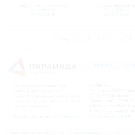
Свиридовы Алёна и Алексей
Лушниковы Дарья и Пав
Подробности
Подробности
Назад
1
2
3
4
5
6
НОВОСТИ
СТАТ
© 2006–2026
Свидетельство о регистрации СМИ
Учредитель: ООО "Медиа
Эл № ФС77-54913 от 26.07.2013
Адрес: 662200, Красноярск
Выдано Федеральной службой по надзору в
Телефон/Факс: (39155) 7-2
сфере связи, информационных технологий и
Служба новостей: (39155)
массовых коммуникаций.
E-mail: nv2221564@yande
Выходные данные СМИ
Размещено на площадке
ООО "Сибмедиафон"
Пользовательское соглашение
Правила поведения на сайте