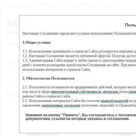
Пользовательское соглашение
Правила поведения на сайте
8 августа, суббота, 14:50
Предупр
Поль
Погода:
0°C, ночью 0°C
Настоящее Соглашение определяет условия использования Пользователям
Этот сайт использует сервис веб-аналитики Яндекс Метрика, пр
(далее — Яндекс).
1.Общие условия
РЕГИСТРАЦИЯ
ВО
Сервис Яндекс Метрика использует технологию “cookie” — неб
пользовательской активности.
1.1. Использование материалов и сервисов Сайта регулируется нормами 
1.2. Настоящее Соглашение является публичной офертой. Получая досту
Собранная при помощи cookie информация не может идентифици
1.3. Администрация Сайта вправе в любое время в одностороннем порядк
использовании вами данного сайта, собранная при помощи cooki
НОВОСТИ
СТАТЬИ
ОБЪЯВЛЕНИЯ
ВЕБКАМЕРЫ
ЕЩ
Яндекс будет обрабатывать эту информацию в интересах владель
дней с момента размещения новой версии Соглашения на сайте. При несог
активности на сайте. Яндекс обрабатывает эту информацию в п
использование материалов и сервисов Сайта.
Вы можете отказаться от использования cookies, выбрав соотв
2. Обязательства Пользователя
https://yandex.ru/support/metrika/general/opt-out.html Однако эт
Галерея
»
Молодожёны
2.1. Пользователь соглашается не предпринимать действий, которые мог
Нажимая на кнопку "Принять", Вы соглашаетесь на обработк
том числе в сфере
интеллектуальной собственности
,
авторских
и/или
смеж
МОЛОДОЖЁНЫ
работы Сайта и сервисов Сайта.
2.2. Использование материалов Сайта без согласия
правообладателей
не д
Создана: 24 января 2012 15:15 // Обновлена: 15 сентября 2021 17:22 // Картинок: 4
заключение
лицензионных договоров
(получение лицензий) от Правообла
2.3. При
цитировании
материалов Сайта, включая охраняемые авторские пр
2.4. Комментарии и иные записи Пользователя на Сайте не должны вступ
Нажимая на кнопку "Принять", Вы соглашаетесь с положен
морали и нравственности.
документами, ссылки на которые указаны в соглашении.
2.5. Пользователь предупрежден о том, что Администрация Сайта не несе
содержаться на сайте.
2.6. Пользователь согласен с тем, что Администрация Сайта не несет от